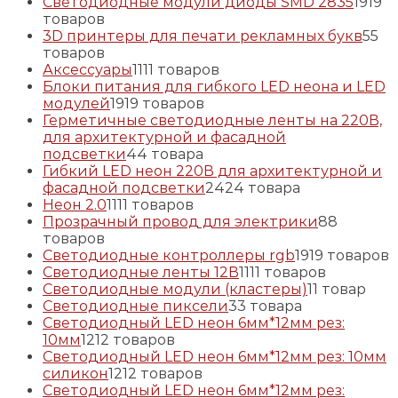
Светодиодные модули диоды SMD 2835
19
19
товаров
3D принтеры для печати рекламных букв
5
5
товаров
Аксессуары
11
11 товаров
Блоки питания для гибкого LED неона и LED
модулей
19
19 товаров
Герметичные светодиодные ленты на 220В,
для архитектурной и фасадной
подсветки
4
4 товара
Гибкий LED неон 220В для архитектурной и
фасадной подсветки
24
24 товара
Неон 2.0
11
11 товаров
Прозрачный провод для электрики
8
8
товаров
Светодиодные контроллеры rgb
19
19 товаров
Светодиодные ленты 12В
11
11 товаров
Светодиодные модули (кластеры)
1
1 товар
Светодиодные пиксели
3
3 товара
Светодиодный LED неон 6мм*12мм рез:
10мм
12
12 товаров
Светодиодный LED неон 6мм*12мм рез: 10мм
силикон
12
12 товаров
Светодиодный LED неон 6мм*12мм рез: