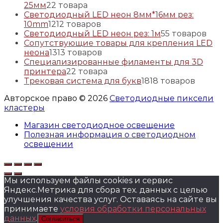
25мм
2
2 товара
Светодиодный LED неон 8мм*16мм рез:
10mm
12
12 товаров
Светодиодный LED неон рез: 1м
5
5 товаров
Сопутствующие товары для крепления LED
неона
13
13 товаров
Специализированные филаменты для 3D
принтера
2
2 товара
Трековая система для букв
18
18 товаров
Авторское право © 2026
Светодиодные пиксели
кластеры
Магазин светодиодное освещение
Полезная информация о светодиодном
освещении
Мы используем файлы cookies и сервис
Яндекс.Метрика для сбора тех. данных с целью
улучшения качества услуг. Оставаясь на сайте вы
принимаете
условия обработки персональных
данных
.
Согласиться