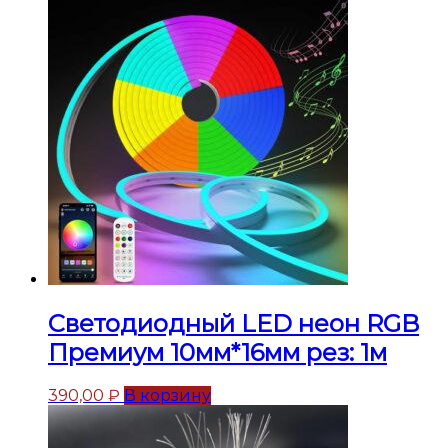
Светодиодный LED неон RGB
Премиум 10мм*16мм рез: 1м
390,00
₽
В корзину