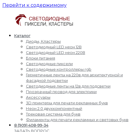
Перейти к содержимому
Каталог
Светодиодные
Производство
Диоды, Кластеры
пиксели
и
Светодиодный LED неон 12В
кластеры
доставка
Светодиодный LED неон 220В
светодиодные
Блоки питания
пиксели,
Светодиодные пиксели
кластеры,
Светодиодные контроллеры rgb
диоды,
Герметичные ленты на 220в для архитектурной и
светодиодный
фасадной подсветки
Led
Светодиодные ленты на 12в для подсветки
неон,
Прозрачный провод для электрики
блоки
Аксессуары
питания,
3D принтеры для печати рекламных букв
светодиодные
Неон 2.0 двухкомпонентный
контроллеры
Трековая система для букв
rgb,
Филаменты для печати рекламных и световых букв
прожекторы
8 (909) 408-99-34
для
ЗАДАТЬ ВОПРОС,