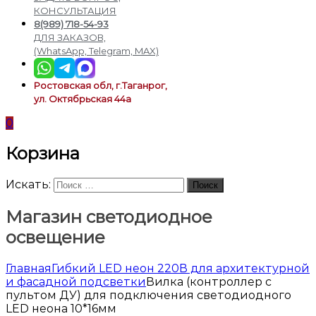
подсветки
КОНСУЛЬТАЦИЯ
8(989) 718-54-93
ДЛЯ ЗАКАЗОВ,
(WhatsApp, Telegram, MAX)
Ростовская обл, г.Таганрог,
ул. Октябрьская 44а
0
Корзина
Искать:
Поиск
Магазин светодиодное
освещение
Главная
Гибкий LED неон 220В для архитектурной
и фасадной подсветки
Вилка (контроллер с
пультом ДУ) для подключения светодиодного
LED неона 10*16мм