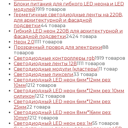
Блоки питания для гибкого LED неона и LED
модулей
19
19 товаров
Герметичные светодиодные ленты на 220В,
для архитектурной и фасадной
подсветки
4
4 товара
Гибкий LED неон 220В для архитектурной и
фасадной подсветки
24
24 товара
Неон 2.0
11
11 товаров
Прозрачный провод для электрики
8
8
товаров
Светодиодные контроллеры rgb
19
19 товаров
Светодиодные ленты 12В
11
11 товаров
Светодиодные модули (кластеры)
1
1 товар
Светодиодные пиксели
3
3 товара
Светодиодный LED неон 6мм*12мм рез:
10мм
12
12 товаров
Светодиодный LED неон 6мм*12мм рез: 10мм
силикон
12
12 товаров
Светодиодный LED неон 6мм*12мм рез:
25мм
2
2 товара
Светодиодный LED неон 8мм*16мм рез:
10mm
12
12 товаров
Светодиодный LED неон рез: 1м
5
5 товаров