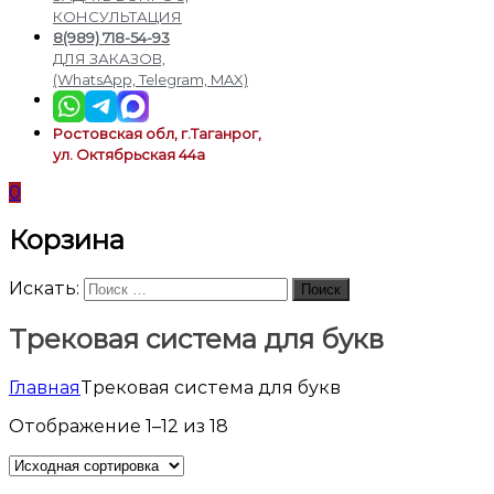
подсветки
КОНСУЛЬТАЦИЯ
8(989) 718-54-93
ДЛЯ ЗАКАЗОВ,
(WhatsApp, Telegram, MAX)
Ростовская обл, г.Таганрог,
ул. Октябрьская 44а
0
Корзина
Искать:
Поиск
Трековая система для букв
Главная
Трековая система для букв
Отображение 1–12 из 18