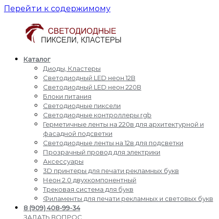
Перейти к содержимому
Каталог
Светодиодные
Производство
Диоды, Кластеры
пиксели
и
Светодиодный LED неон 12В
кластеры
доставка
Светодиодный LED неон 220В
светодиодные
Блоки питания
пиксели,
Светодиодные пиксели
кластеры,
Светодиодные контроллеры rgb
диоды,
Герметичные ленты на 220в для архитектурной и
светодиодный
фасадной подсветки
Led
Светодиодные ленты на 12в для подсветки
неон,
Прозрачный провод для электрики
блоки
Аксессуары
питания,
3D принтеры для печати рекламных букв
светодиодные
Неон 2.0 двухкомпонентный
контроллеры
Трековая система для букв
rgb,
Филаменты для печати рекламных и световых букв
прожекторы
8 (909) 408-99-34
для
ЗАДАТЬ ВОПРОС,