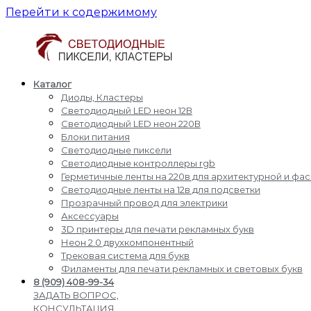
Перейти к содержимому
Каталог
Светодиодные
Производство
Диоды, Кластеры
пиксели
и
Светодиодный LED неон 12В
кластеры
доставка
Светодиодный LED неон 220В
светодиодные
Блоки питания
пиксели,
Светодиодные пиксели
кластеры,
Светодиодные контроллеры rgb
диоды,
Герметичные ленты на 220в для архитектурной и фа
светодиодный
Светодиодные ленты на 12в для подсветки
Led
Прозрачный провод для электрики
неон,
Аксессуары
блоки
3D принтеры для печати рекламных букв
питания,
Неон 2.0 двухкомпонентный
светодиодные
Трековая система для букв
контроллеры
Филаменты для печати рекламных и световых букв
rgb,
8 (909) 408-99-34
прожекторы
ЗАДАТЬ ВОПРОС,
для
КОНСУЛЬТАЦИЯ