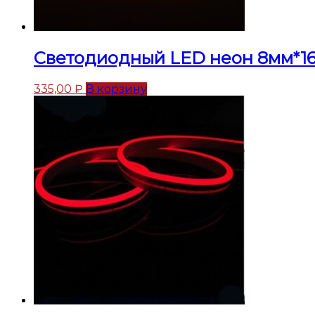
Светодиодный LED неон 8мм*16м
335,00
₽
В корзину