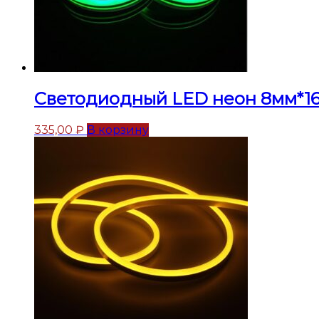
Светодиодный LED неон 8мм*16
335,00
₽
В корзину