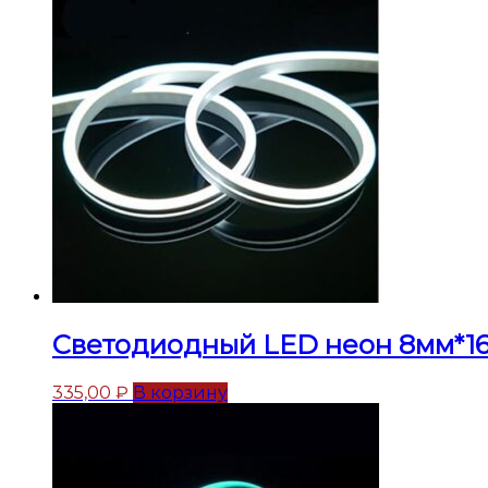
Светодиодный LED неон 8мм*16
335,00
₽
В корзину