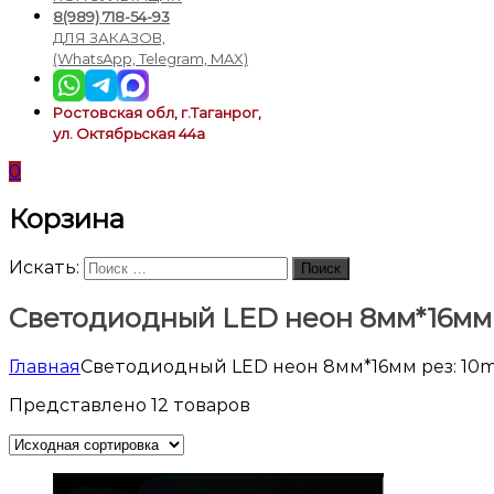
подсветки
8(989) 718-54-93
ДЛЯ ЗАКАЗОВ,
(WhatsApp, Telegram, MAX)
Ростовская обл, г.Таганрог,
ул. Октябрьская 44а
0
Корзина
Искать:
Поиск
Светодиодный LED неон 8мм*16мм
Главная
Светодиодный LED неон 8мм*16мм рез: 10
Представлено 12 товаров