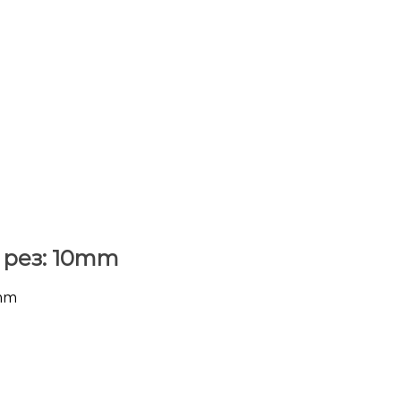
 рез: 10mm
mm