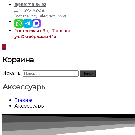
подсветки
8(989) 718-54-93
ДЛЯ ЗАКАЗОВ,
(WhatsApp, Telegram, MAX)
Ростовская обл, г.Таганрог,
ул. Октябрьская 44а
0
Корзина
Искать:
Поиск
Аксессуары
Главная
Аксессуары