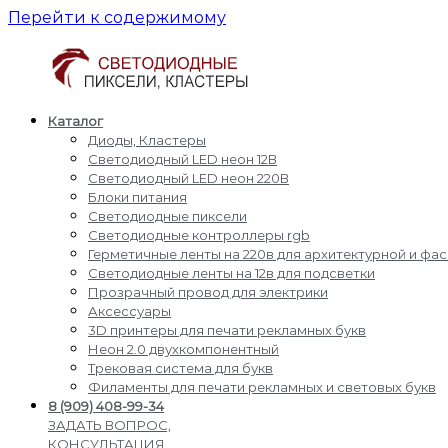
Перейти к содержимому
Каталог
Светодиодные
Производство
Диоды, Кластеры
пиксели
и
Светодиодный LED неон 12В
кластеры
доставка
Светодиодный LED неон 220В
светодиодные
Блоки питания
пиксели,
Светодиодные пиксели
кластеры,
Светодиодные контроллеры rgb
диоды,
Герметичные ленты на 220в для архитектурной и фа
светодиодный
Светодиодные ленты на 12в для подсветки
Led
Прозрачный провод для электрики
неон,
Аксессуары
блоки
3D принтеры для печати рекламных букв
питания,
Неон 2.0 двухкомпонентный
светодиодные
Трековая система для букв
контроллеры
Филаменты для печати рекламных и световых букв
rgb,
8 (909) 408-99-34
прожекторы
ЗАДАТЬ ВОПРОС,
для
КОНСУЛЬТАЦИЯ