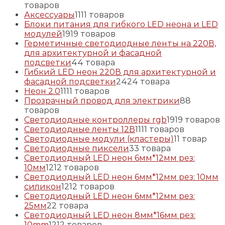
товаров
Аксессуары
11
11 товаров
Блоки питания для гибкого LED неона и LED
модулей
19
19 товаров
Герметичные светодиодные ленты на 220В,
для архитектурной и фасадной
подсветки
4
4 товара
Гибкий LED неон 220В для архитектурной и
фасадной подсветки
24
24 товара
Неон 2.0
11
11 товаров
Прозрачный провод для электрики
8
8
товаров
Светодиодные контроллеры rgb
19
19 товаров
Светодиодные ленты 12В
11
11 товаров
Светодиодные модули (кластеры)
1
1 товар
Светодиодные пиксели
3
3 товара
Светодиодный LED неон 6мм*12мм рез:
10мм
12
12 товаров
Светодиодный LED неон 6мм*12мм рез: 10мм
силикон
12
12 товаров
Светодиодный LED неон 6мм*12мм рез:
25мм
2
2 товара
Светодиодный LED неон 8мм*16мм рез:
10mm
12
12 товаров