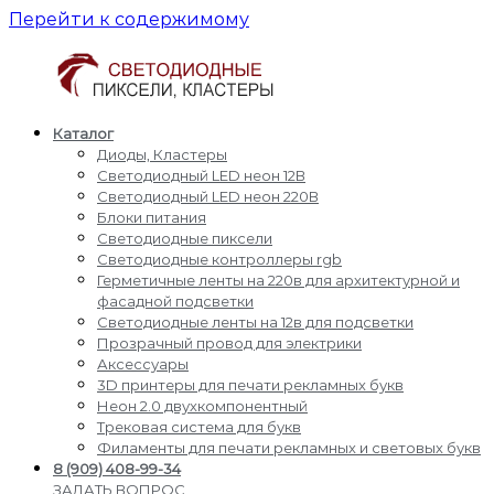
Перейти к содержимому
Каталог
Светодиодные
Производство
Диоды, Кластеры
пиксели
и
Светодиодный LED неон 12В
кластеры
доставка
Светодиодный LED неон 220В
светодиодные
Блоки питания
пиксели,
Светодиодные пиксели
кластеры,
Светодиодные контроллеры rgb
диоды,
Герметичные ленты на 220в для архитектурной и
светодиодный
фасадной подсветки
Led
Светодиодные ленты на 12в для подсветки
неон,
Прозрачный провод для электрики
блоки
Аксессуары
питания,
3D принтеры для печати рекламных букв
светодиодные
Неон 2.0 двухкомпонентный
контроллеры
Трековая система для букв
rgb,
Филаменты для печати рекламных и световых букв
прожекторы
8 (909) 408-99-34
для
ЗАДАТЬ ВОПРОС,