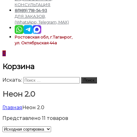
подсветки
КОНСУЛЬТАЦИЯ
8(989) 718-54-93
ДЛЯ ЗАКАЗОВ,
(WhatsApp, Telegram, MAX)
Ростовская обл, г.Таганрог,
ул. Октябрьская 44а
0
Корзина
Искать:
Поиск
Неон 2.0
Главная
Неон 2.0
Представлено 11 товаров