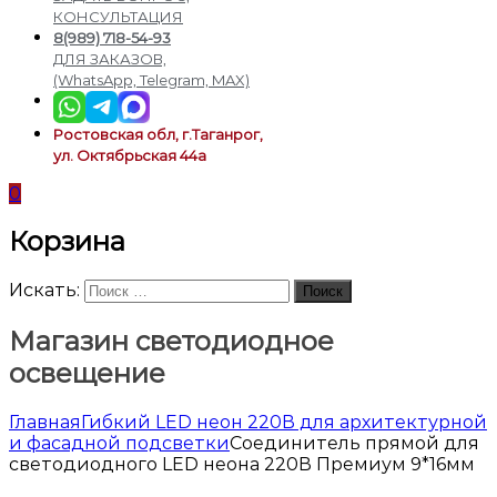
подсветки
КОНСУЛЬТАЦИЯ
8(989) 718-54-93
ДЛЯ ЗАКАЗОВ,
(WhatsApp, Telegram, MAX)
Ростовская обл, г.Таганрог,
ул. Октябрьская 44а
0
Корзина
Искать:
Поиск
Магазин светодиодное
освещение
Главная
Гибкий LED неон 220В для архитектурной
и фасадной подсветки
Соединитель прямой для
светодиодного LED неона 220В Премиум 9*16мм