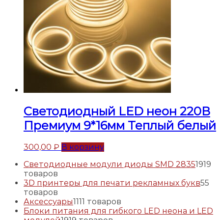
Светодиодный LED неон 220В
Премиум 9*16мм Теплый белый
300,00
₽
В корзину
Светодиодные модули диоды SMD 2835
19
19
товаров
3D принтеры для печати рекламных букв
5
5
товаров
Аксессуары
11
11 товаров
Блоки питания для гибкого LED неона и LED