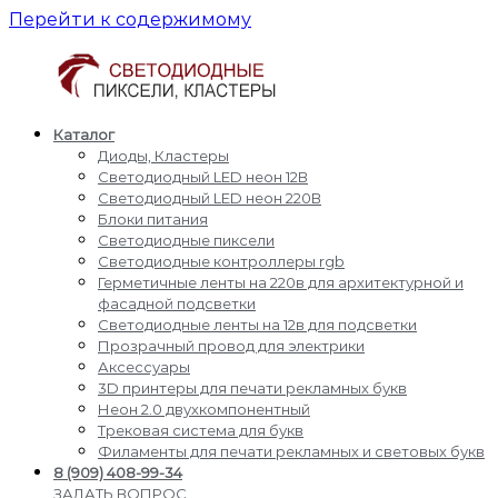
Перейти к содержимому
Каталог
Светодиодные
Производство
Диоды, Кластеры
пиксели
и
Светодиодный LED неон 12В
кластеры
доставка
Светодиодный LED неон 220В
светодиодные
Блоки питания
пиксели,
Светодиодные пиксели
кластеры,
Светодиодные контроллеры rgb
диоды,
Герметичные ленты на 220в для архитектурной и
светодиодный
фасадной подсветки
Led
Светодиодные ленты на 12в для подсветки
неон,
Прозрачный провод для электрики
блоки
Аксессуары
питания,
3D принтеры для печати рекламных букв
светодиодные
Неон 2.0 двухкомпонентный
контроллеры
Трековая система для букв
rgb,
Филаменты для печати рекламных и световых букв
прожекторы
8 (909) 408-99-34
для
ЗАДАТЬ ВОПРОС,