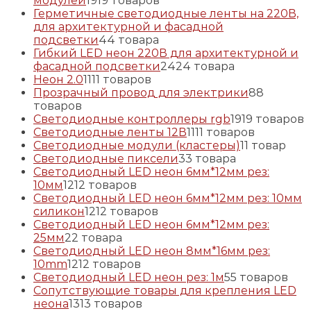
модулей
19
19 товаров
Герметичные светодиодные ленты на 220В,
для архитектурной и фасадной
подсветки
4
4 товара
Гибкий LED неон 220В для архитектурной и
фасадной подсветки
24
24 товара
Неон 2.0
11
11 товаров
Прозрачный провод для электрики
8
8
товаров
Светодиодные контроллеры rgb
19
19 товаров
Светодиодные ленты 12В
11
11 товаров
Светодиодные модули (кластеры)
1
1 товар
Светодиодные пиксели
3
3 товара
Светодиодный LED неон 6мм*12мм рез:
10мм
12
12 товаров
Светодиодный LED неон 6мм*12мм рез: 10мм
силикон
12
12 товаров
Светодиодный LED неон 6мм*12мм рез:
25мм
2
2 товара
Светодиодный LED неон 8мм*16мм рез:
10mm
12
12 товаров
Светодиодный LED неон рез: 1м
5
5 товаров
Сопутствующие товары для крепления LED
неона
13
13 товаров