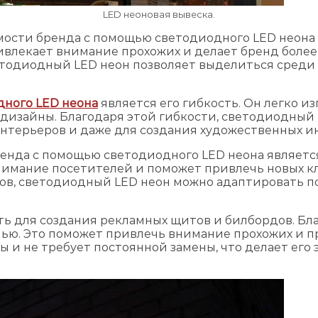
LED неоновая вывеска.
мости бренда с помощью светодиодного LED неона 
ивлекает внимание прохожих и делает бренд боле
етодиодный LED неон позволяет выделиться среди
ного LED неона
является его гибкость. Он легко и
дизайны. Благодаря этой гибкости, светодиодный 
интерьеров и даже для создания художественных и
енда с помощью светодиодного LED неона является
нимание посетителей и поможет привлечь новых к
ов, светодиодный LED неон можно адаптировать п
ь для создания рекламных щитов и билбордов. Бл
очью. Это поможет привлечь внимание прохожих и п
ы и не требует постоянной замены, что делает е