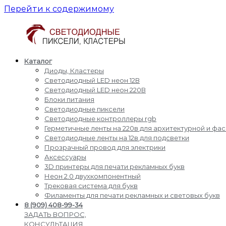
Перейти к содержимому
Каталог
Светодиодные
Производство
Диоды, Кластеры
пиксели
и
Светодиодный LED неон 12В
кластеры
доставка
Светодиодный LED неон 220В
светодиодные
Блоки питания
пиксели,
Светодиодные пиксели
кластеры,
Светодиодные контроллеры rgb
диоды,
Герметичные ленты на 220в для архитектурной и фа
светодиодный
Светодиодные ленты на 12в для подсветки
Led
Прозрачный провод для электрики
неон,
Аксессуары
блоки
3D принтеры для печати рекламных букв
питания,
Неон 2.0 двухкомпонентный
светодиодные
Трековая система для букв
контроллеры
Филаменты для печати рекламных и световых букв
rgb,
8 (909) 408-99-34
прожекторы
ЗАДАТЬ ВОПРОС,
для
КОНСУЛЬТАЦИЯ