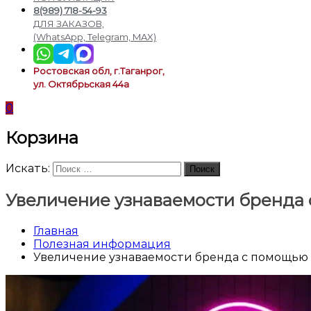
подсветки
8(989) 718-54-93
ДЛЯ ЗАКАЗОВ,
(WhatsApp, Telegram, MAX)
Ростовская обл, г.Таганрог,
ул. Октябрьская 44а
0
Корзина
Искать:
Поиск
Увеличение узнаваемости бренда 
Главная
Полезная информация
Увеличение узнаваемости бренда с помощью