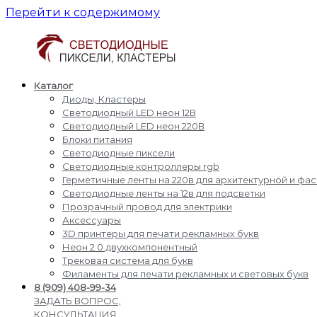
Перейти к содержимому
Каталог
Светодиодные
Производство
Диоды, Кластеры
пиксели
и
Светодиодный LED неон 12В
кластеры
доставка
Светодиодный LED неон 220В
светодиодные
Блоки питания
пиксели,
Светодиодные пиксели
кластеры,
Светодиодные контроллеры rgb
диоды,
Герметичные ленты на 220в для архитектурной и фа
светодиодный
Светодиодные ленты на 12в для подсветки
Led
Прозрачный провод для электрики
неон,
Аксессуары
блоки
3D принтеры для печати рекламных букв
питания,
Неон 2.0 двухкомпонентный
светодиодные
Трековая система для букв
контроллеры
Филаменты для печати рекламных и световых букв
rgb,
8 (909) 408-99-34
прожекторы
ЗАДАТЬ ВОПРОС,
для
КОНСУЛЬТАЦИЯ