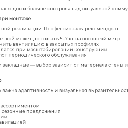
расходов и больше контроля над визуальной комму
 при монтаже
тной реализации. Профессионалы рекомендуют:
светкой может достигать 5–7 кг на погонный метр
ечить вентиляцию в закрытых профилях
силятся при масштабировании конструкции
буют периодического обслуживания
 закладные — выбор зависит от материала стены ил
о
е важна адаптивность и визуальная выразительност
м ассортиментом
д сезонные предложения
ции
навигацией