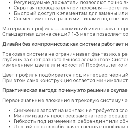
Регулируемые держатели позволяют точно в
Скрытая проводка внутри профиля — эстетик
Быстрый доступ к элементам для замены или
Совместимость с разными типами подсветки:
Материалы профиля — алюминий или сталь с пор
Стандартная длина секций 1–3 метра позволяет с
Дизайн без компромиссов: как система работает 
Трековая система не ограничивает фантазию, а р
глубины за счёт разного выноса элементов? Сист
изменением цвета или яркости? Профиль легко 
Цвет профиля подбирается под интерьер: чёрный, 
При этом сама конструкция остаётся минималисти
Практическая выгода: почему это решение окупае
Первоначальные вложения в трековую систему час
Снижение затрат на монтаж: не требуется сл
Минимизация простоев: замена перегоревшег
Гибкость под изменения: ребрендинг или об
Долгий срок службы: качественные профили р