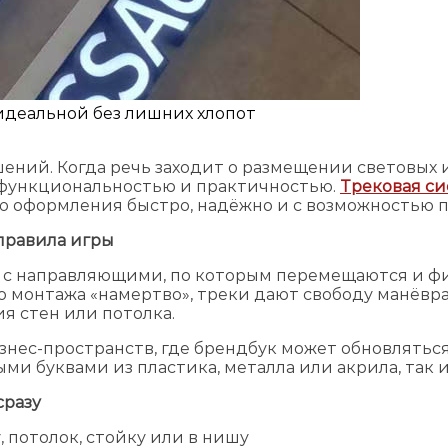
 идеальной без лишних хлопот
ий. Когда речь заходит о размещении световых ил
, функциональностью и практичностью.
Трековая си
ю оформления быстро, надёжно и с возможностью 
 правила игры
 с направляющими, по которым перемещаются и фи
о монтажа «намертво», треки дают свободу манёвра
я стен или потолка.
знес-пространств, где брендбук может обновлятьс
ыми буквами из пластика, металла или акрила, так 
сразу
 потолок, стойку или в нишу