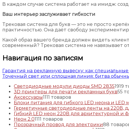
В каждом случае система работает на имидж: соз
Ваш интерьер заслуживает гибкости
Трековая система для букв — это не просто крепё
практичностью. Она даёт свободу экспериментиро
Какой образ вашего бренда должен видеть клиен
современный? Трековая система не навязывает от
Навигация по записям
Гарантия на рекламную вывеску: как специальны
Точечный свет или сплошная линия: битва обычн
Светодиодные модули диоды SMD 2835
19
19 
3D принтеры для печати рекламных букв
5
5 т
Аксессуары
11
11 товаров
Блоки питания для гибкого LED неона и LED 
Герметичные светодиодные ленты на 220В, д
Гибкий LED неон 220В для архитектурной и 
Неон 2.0
11
11 товаров
Прозрачный провод для электрики
8
8 товаро