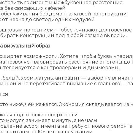
ыставить горизонт и межбуквенное расстояние
а без свисающих кабелей
 обслуживания без демонтажа всей конструкции
 от неона до светодиодных модулей
ошковым покрытием — обеспечивают долговечност
обирать конструкции под любой размер вывески.
на визуальный образ
асширяет возможности. Хотите, чтобы буквы «пари
ема позволяет варьировать расстояние от стены до
интегрируется с контроллерами и диммерами.
белый, хром, латунь, антрацит — выбор не влияет 
чной и не перетягивает внимание с главного — ва
тся
то ниже, чем кажется. Экономия складывается из 
ожная подготовка поверхности
о модуля занимает минуты, а не часы
новление ассортимента не требуют нового ремонта
ассчитаны на 10+ лет эксплуатации