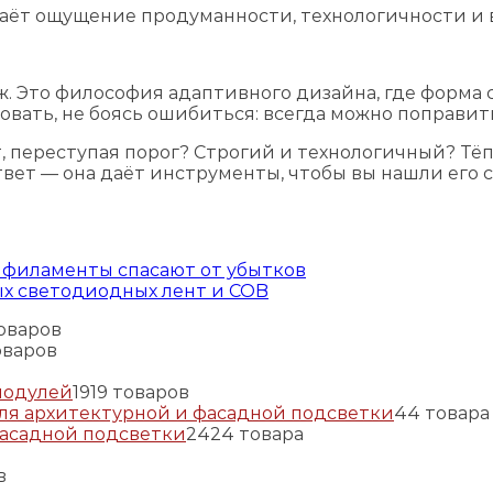
даёт ощущение продуманности, технологичности и 
ж. Это философия адаптивного дизайна, где форма с
вать, не боясь ошибиться: всегда можно поправить
т, переступая порог? Строгий и технологичный? 
вет — она даёт инструменты, чтобы вы нашли его с
е филаменты спасают от убытков
ых светодиодных лент и COB
товаров
оваров
модулей
19
19 товаров
ля архитектурной и фасадной подсветки
4
4 товара
фасадной подсветки
24
24 товара
в