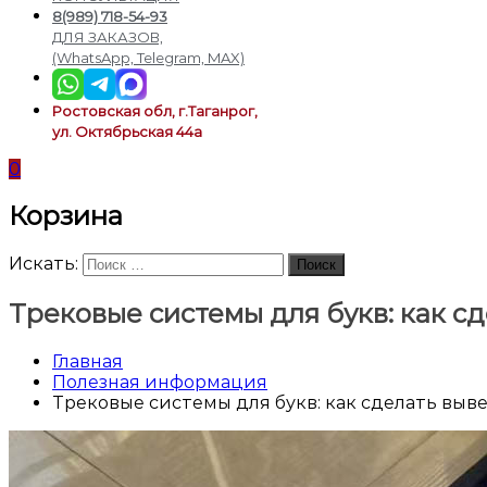
подсветки
8(989) 718-54-93
ДЛЯ ЗАКАЗОВ,
(WhatsApp, Telegram, MAX)
Ростовская обл, г.Таганрог,
ул. Октябрьская 44а
0
Корзина
Искать:
Поиск
Трековые системы для букв: как с
Главная
Полезная информация
Трековые системы для букв: как сделать выв