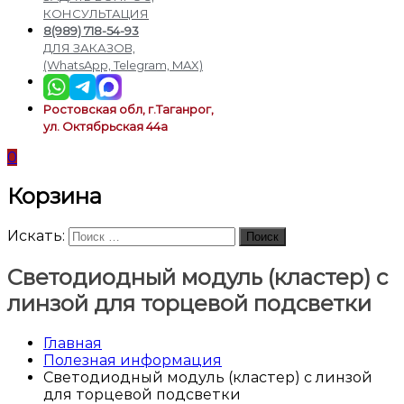
подсветки
КОНСУЛЬТАЦИЯ
8(989) 718-54-93
ДЛЯ ЗАКАЗОВ,
(WhatsApp, Telegram, MAX)
Ростовская обл, г.Таганрог,
ул. Октябрьская 44а
0
Корзина
Искать:
Поиск
Светодиодный модуль (кластер) с
линзой для торцевой подсветки
Главная
Полезная информация
Светодиодный модуль (кластер) с линзой
для торцевой подсветки