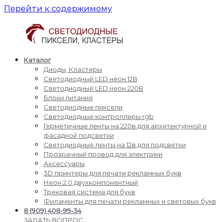
Перейти к содержимому
Каталог
Светодиодные
Производство
Диоды, Кластеры
пиксели
и
Светодиодный LED неон 12В
кластеры
доставка
Светодиодный LED неон 220В
светодиодные
Блоки питания
пиксели,
Светодиодные пиксели
кластеры,
Светодиодные контроллеры rgb
диоды,
Герметичные ленты на 220в для архитектурной и
светодиодный
фасадной подсветки
Led
Светодиодные ленты на 12в для подсветки
неон,
Прозрачный провод для электрики
блоки
Аксессуары
питания,
3D принтеры для печати рекламных букв
светодиодные
Неон 2.0 двухкомпонентный
контроллеры
Трековая система для букв
rgb,
Филаменты для печати рекламных и световых букв
прожекторы
8 (909) 408-99-34
для
ЗАДАТЬ ВОПРОС,