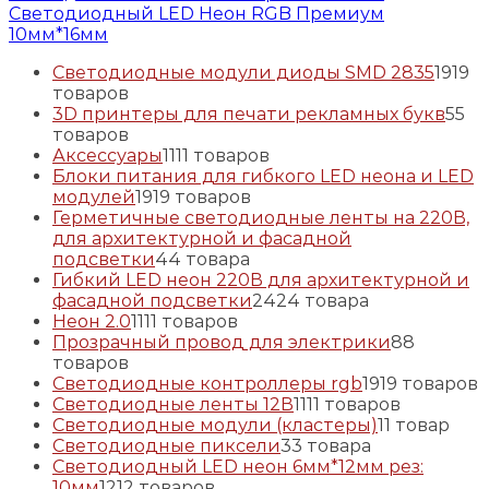
Светодиодный LED Неон RGB Премиум
10мм*16мм
Светодиодные модули диоды SMD 2835
19
19
товаров
3D принтеры для печати рекламных букв
5
5
товаров
Аксессуары
11
11 товаров
Блоки питания для гибкого LED неона и LED
модулей
19
19 товаров
Герметичные светодиодные ленты на 220В,
для архитектурной и фасадной
подсветки
4
4 товара
Гибкий LED неон 220В для архитектурной и
фасадной подсветки
24
24 товара
Неон 2.0
11
11 товаров
Прозрачный провод для электрики
8
8
товаров
Светодиодные контроллеры rgb
19
19 товаров
Светодиодные ленты 12В
11
11 товаров
Светодиодные модули (кластеры)
1
1 товар
Светодиодные пиксели
3
3 товара
Светодиодный LED неон 6мм*12мм рез:
10мм
12
12 товаров