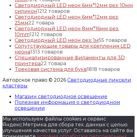
Светодиодный LED неон 6мм*12мм рез: 10мм
силикон
12
12 товаров
Светодиодный LED неон 6мм*12мм рез:
25мм
2
2 товара
Светодиодный LED неон 8мм*16мм рез:
10mm
12
12 товаров
Светодиодный LED неон рез: 1м
5
5 товаров
Сопутствующие товары для крепления LED
неона
13
13 товаров
Специализированные филаменты для 3D
принтера
2
2 товара
Трековая система для букв
18
18 товаров
Авторское право © 2026
Светодиодные пиксели
кластеры
Магазин светодиодное освещение
Полезная информация о светодиодном
освещении
Мы используем файлы cookies и сервис
Яндекс.Метрика для сбора тех. данных с целью
улучшения качества услуг. Оставаясь на сайте вы
принимаете
условия обработки персональных