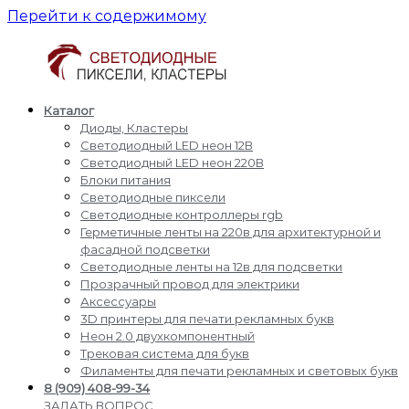
Перейти к содержимому
Каталог
Светодиодные
Производство
Диоды, Кластеры
пиксели
и
Светодиодный LED неон 12В
кластеры
доставка
Светодиодный LED неон 220В
светодиодные
Блоки питания
пиксели,
Светодиодные пиксели
кластеры,
Светодиодные контроллеры rgb
диоды,
Герметичные ленты на 220в для архитектурной и
светодиодный
фасадной подсветки
Led
Светодиодные ленты на 12в для подсветки
неон,
Прозрачный провод для электрики
блоки
Аксессуары
питания,
3D принтеры для печати рекламных букв
светодиодные
Неон 2.0 двухкомпонентный
контроллеры
Трековая система для букв
rgb,
Филаменты для печати рекламных и световых букв
прожекторы
8 (909) 408-99-34
для
ЗАДАТЬ ВОПРОС,