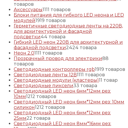
товаров
Аксессуары
11
11 товаров
Блоки питания для гибкого LED неона и LED
модулей
19
19 товаров
Герметичные светодиодные ленты на 220В,
для архитектурной и фасадной
подсветки
4
4 товара
Гибкий LED неон 220В для архитектурной и
фасадной подсветки
24
24 товара
Неон 2.0
11
11 товаров
Прозрачный провод для электрики
8
8
товаров
Светодиодные контроллеры rgb
19
19 товаров
Светодиодные ленты 12В
11
11 товаров
Светодиодные модули (кластеры)
1
1 товар
Светодиодные пиксели
3
3 товара
Светодиодный LED неон 6мм*12мм рез:
10мм
12
12 товаров
Светодиодный LED неон 6мм*12мм рез: 10мм
силикон
12
12 товаров
Светодиодный LED неон 6мм*12мм рез:
25мм
2
2 товара
Светодиодный LED неон 8мм*16мм рез: