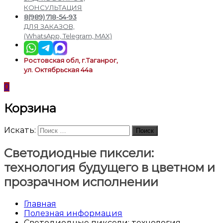
подсветки
КОНСУЛЬТАЦИЯ
8(989) 718-54-93
ДЛЯ ЗАКАЗОВ,
(WhatsApp, Telegram, MAX)
Ростовская обл, г.Таганрог,
ул. Октябрьская 44а
0
Корзина
Искать:
Поиск
Светодиодные пиксели:
технология будущего в цветном и
прозрачном исполнении
Главная
Полезная информация
Светодиодные пиксели: технология