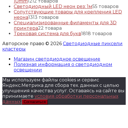
10mm
12
12 товаров
Светодиодный LED неон рез: 1м
5
5 товаров
Сопутствующие товары для крепления LED
неона
13
13 товаров
Специализированные филаменты для 3D
принтера
2
2 товара
Трековая система для букв
18
18 товаров
Авторское право © 2026
Светодиодные пиксели
кластеры
Магазин светодиодное освещение
Полезная информация о светодиодном
освещении
Мы используем файлы cookies и сервис
Яндекс.Метрика для сбора тех. данных с целью
улучшения качества услуг. Оставаясь на сайте вы
принимаете
условия обработки персональных
данных
.
Согласиться