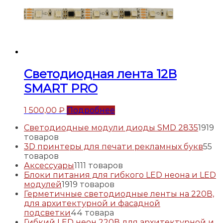
Светодиодная лента 12В
SMART PRO
1 500,00
₽
Подробнее
Светодиодные модули диоды SMD 2835
19
19
товаров
3D принтеры для печати рекламных букв
5
5
товаров
Аксессуары
11
11 товаров
Блоки питания для гибкого LED неона и LED
модулей
19
19 товаров
Герметичные светодиодные ленты на 220В,
для архитектурной и фасадной
подсветки
4
4 товара
Гибкий LED неон 220В для архитектурной и