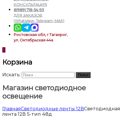
подсветки
КОНСУЛЬТАЦИЯ
8(989) 718-54-93
ДЛЯ ЗАКАЗОВ,
(WhatsApp, Telegram, MAX)
Ростовская обл, г.Таганрог,
ул. Октябрьская 44а
0
Корзина
Искать:
Поиск
Магазин светодиодное
освещение
Главная
Светодиодные ленты 12В
Светодиодная
лента 12В S-тип 48д