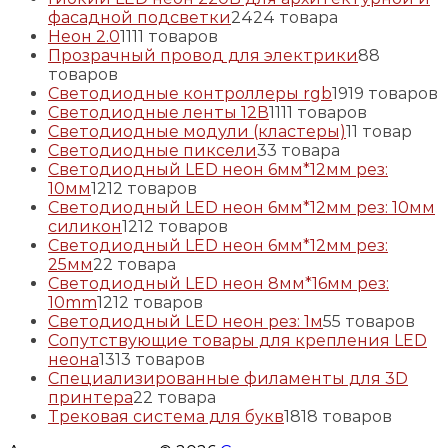
фасадной подсветки
24
24 товара
Неон 2.0
11
11 товаров
Прозрачный провод для электрики
8
8
товаров
Светодиодные контроллеры rgb
19
19 товаров
Светодиодные ленты 12В
11
11 товаров
Светодиодные модули (кластеры)
1
1 товар
Светодиодные пиксели
3
3 товара
Светодиодный LED неон 6мм*12мм рез:
10мм
12
12 товаров
Светодиодный LED неон 6мм*12мм рез: 10мм
силикон
12
12 товаров
Светодиодный LED неон 6мм*12мм рез:
25мм
2
2 товара
Светодиодный LED неон 8мм*16мм рез:
10mm
12
12 товаров
Светодиодный LED неон рез: 1м
5
5 товаров
Сопутствующие товары для крепления LED
неона
13
13 товаров
Специализированные филаменты для 3D
принтера
2
2 товара
Трековая система для букв
18
18 товаров