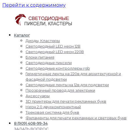
Перейти к содержимому
Каталог
Светодиодные
Производство
Диоды, Кластеры
пиксели
и
Светодиодный LED неон 12В
кластеры
доставка
Светодиодный LED неон 220В
светодиодные
Блоки питания
пиксели,
Светодиодные пиксели
кластеры,
Светодиодные контроллеры rgb
диоды,
Герметичные ленты на 220в для архитектурной и
светодиодный
фасадной подсветки
Led
Светодиодные ленты на 12в для подсветки
неон,
Прозрачный провод для электрики
блоки
Аксессуары
питания,
3D принтеры для печати рекламных букв
светодиодные
Неон 2.0 двухкомпонентный
контроллеры
Трековая система для букв
rgb,
Филаменты для печати рекламных и световых букв
прожекторы
8 (909) 408-99-34
для
ЗАДАТЬ ВОПРОС,