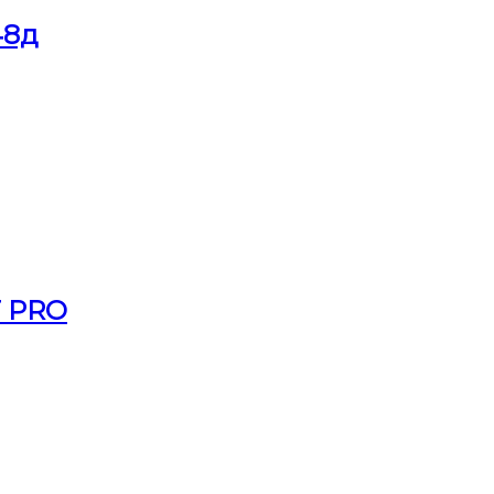
48д
T PRO