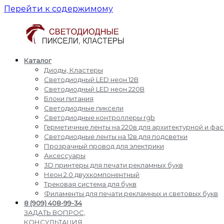
Перейти к содержимому
Каталог
Светодиодные
Производство
Диоды, Кластеры
пиксели
и
Светодиодный LED неон 12В
кластеры
доставка
Светодиодный LED неон 220В
светодиодные
Блоки питания
пиксели,
Светодиодные пиксели
кластеры,
Светодиодные контроллеры rgb
диоды,
Герметичные ленты на 220в для архитектурной и фа
светодиодный
Светодиодные ленты на 12в для подсветки
Led
Прозрачный провод для электрики
неон,
Аксессуары
блоки
3D принтеры для печати рекламных букв
питания,
Неон 2.0 двухкомпонентный
светодиодные
Трековая система для букв
контроллеры
Филаменты для печати рекламных и световых букв
rgb,
8 (909) 408-99-34
прожекторы
ЗАДАТЬ ВОПРОС,
для
КОНСУЛЬТАЦИЯ