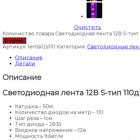
Очистить
Количество товара Светодиодная лента 12В S-тип 
В корзину
Артикул:
lenta12s110
Категория:
Светодиодные лен
Описание
Детали
Описание
Светодиодная лента 12В S-тип 110д
Катушка – 50м.
Количество диодов на метр – 110
Шаг реза – 1см
Тип диода – 2835
Входное напряжение – 12в
Мощность 9,6вт/м