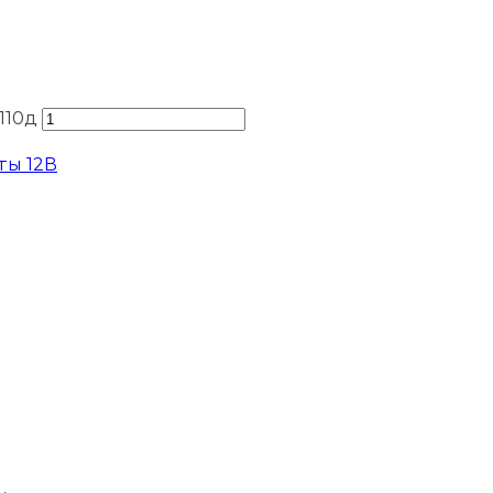
110д
ты 12В