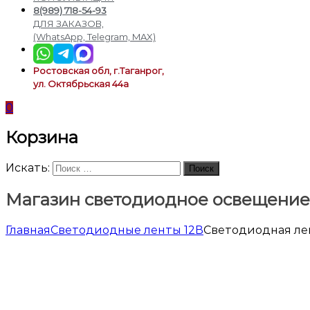
подсветки
8(989) 718-54-93
ДЛЯ ЗАКАЗОВ,
(WhatsApp, Telegram, MAX)
Ростовская обл, г.Таганрог,
ул. Октябрьская 44а
0
Корзина
Искать:
Поиск
Магазин светодиодное освещение
Главная
Светодиодные ленты 12В
Светодиодная лен