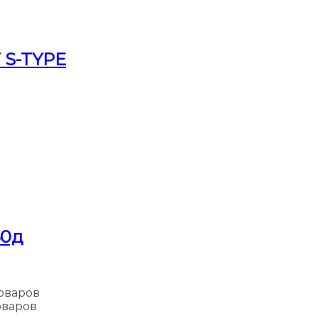
 S-TYPE
60д
товаров
оваров