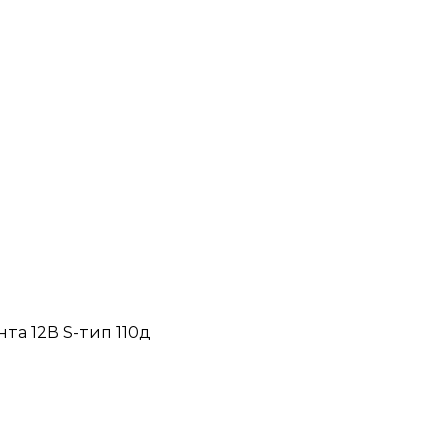
та 12В S-тип 110д