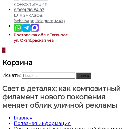
подсветки
КОНСУЛЬТАЦИЯ
8(989) 718-54-93
ДЛЯ ЗАКАЗОВ,
(WhatsApp, Telegram, MAX)
Ростовская обл, г.Таганрог,
ул. Октябрьская 44а
0
Корзина
Искать:
Поиск
Свет в деталях: как композитный
филамент нового поколения
меняет облик уличной рекламы
Главная
Полезная информация
Свет в деталях: как композитный филамент