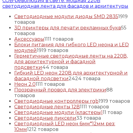
COB-революция в свете: мощная 220В
светодиодная лента для фасадов и архитектуры
Светодиодные модули диоды SMD 2835
19
19
товаров
3D принтеры для печати рекламных букв
5
5
товаров
Аксессуары
11
11 товаров
Блоки питания для гибкого LED неона и LED
модулей
19
19 товаров
Герметичные светодиодные ленты на 220В,
для архитектурной и фасадной
подсветки
4
4 товара
Гибкий LED неон 220В для архитектурной и
фасадной подсветки
24
24 товара
Неон 2.0
11
11 товаров
Прозрачный провод для электрики
8
8
товаров
Светодиодные контроллеры rgb
19
19 товаров
Светодиодные ленты 12В
11
11 товаров
Светодиодные модули (кластеры)
1
1 товар
Светодиодные пиксели
3
3 товара
Светодиодный LED неон 6мм*12мм рез:
10мм
12
12 товаров