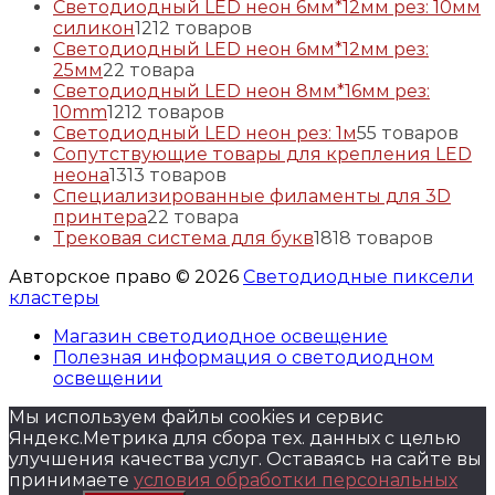
Светодиодный LED неон 6мм*12мм рез: 10мм
силикон
12
12 товаров
Светодиодный LED неон 6мм*12мм рез:
25мм
2
2 товара
Светодиодный LED неон 8мм*16мм рез:
10mm
12
12 товаров
Светодиодный LED неон рез: 1м
5
5 товаров
Сопутствующие товары для крепления LED
неона
13
13 товаров
Специализированные филаменты для 3D
принтера
2
2 товара
Трековая система для букв
18
18 товаров
Авторское право © 2026
Светодиодные пиксели
кластеры
Магазин светодиодное освещение
Полезная информация о светодиодном
освещении
Мы используем файлы cookies и сервис
Яндекс.Метрика для сбора тех. данных с целью
улучшения качества услуг. Оставаясь на сайте вы
принимаете
условия обработки персональных