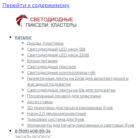
Перейти к содержимому
Каталог
Светодиодные
Производство
Диоды, Кластеры
пиксели
и
Светодиодный LED неон 12В
кластеры
доставка
Светодиодный LED неон 220В
светодиодные
Блоки питания
пиксели,
Светодиодные пиксели
кластеры,
Светодиодные контроллеры rgb
диоды,
Герметичные ленты на 220в для архитектурной и
светодиодный
фасадной подсветки
Led
Светодиодные ленты на 12в для подсветки
неон,
Прозрачный провод для электрики
блоки
Аксессуары
питания,
3D принтеры для печати рекламных букв
светодиодные
Неон 2.0 двухкомпонентный
контроллеры
Трековая система для букв
rgb,
Филаменты для печати рекламных и световых букв
прожекторы
8 (909) 408-99-34
для
ЗАДАТЬ ВОПРОС,