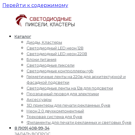
Перейти к содержимому
Каталог
Светодиодные
Производство
Диоды, Кластеры
пиксели
и
Светодиодный LED неон 12В
кластеры
доставка
Светодиодный LED неон 220В
светодиодные
Блоки питания
пиксели,
Светодиодные пиксели
кластеры,
Светодиодные контроллеры rgb
диоды,
Герметичные ленты на 220в для архитектурной и
светодиодный
фасадной подсветки
Led
Светодиодные ленты на 12в для подсветки
неон,
Прозрачный провод для электрики
блоки
Аксессуары
питания,
3D принтеры для печати рекламных букв
светодиодные
Неон 2.0 двухкомпонентный
контроллеры
Трековая система для букв
rgb,
Филаменты для печати рекламных и световых букв
прожекторы
8 (909) 408-99-34
для
ЗАДАТЬ ВОПРОС,