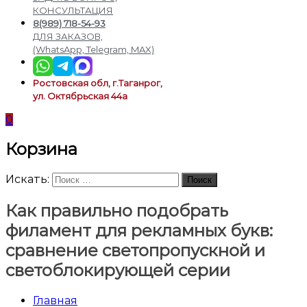
подсветки
КОНСУЛЬТАЦИЯ
8(989) 718-54-93
ДЛЯ ЗАКАЗОВ,
(WhatsApp, Telegram, MAX)
Ростовская обл, г.Таганрог,
ул. Октябрьская 44а
0
Корзина
Искать:
Поиск
Как правильно подобрать
филамент для рекламных букв:
сравнение светопропускной и
светоблокирующей серии
Главная