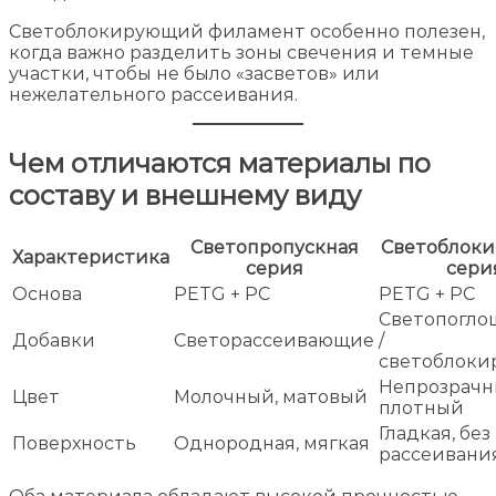
Светоблокирующий филамент особенно полезен,
когда важно разделить зоны свечения и темные
участки, чтобы не было «засветов» или
нежелательного рассеивания.
Чем отличаются материалы по
составу и внешнему виду
Светопропускная
Светоблок
Характеристика
серия
сери
Основа
PETG + PC
PETG + PC
Светопогл
Добавки
Светорассеивающие
/
светоблок
Непрозрачн
Цвет
Молочный, матовый
плотный
Гладкая, без
Поверхность
Однородная, мягкая
рассеивани