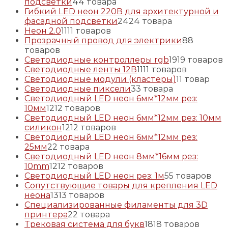
подсветки
4
4 товара
Гибкий LED неон 220В для архитектурной и
фасадной подсветки
24
24 товара
Неон 2.0
11
11 товаров
Прозрачный провод для электрики
8
8
товаров
Светодиодные контроллеры rgb
19
19 товаров
Светодиодные ленты 12В
11
11 товаров
Светодиодные модули (кластеры)
1
1 товар
Светодиодные пиксели
3
3 товара
Светодиодный LED неон 6мм*12мм рез:
10мм
12
12 товаров
Светодиодный LED неон 6мм*12мм рез: 10мм
силикон
12
12 товаров
Светодиодный LED неон 6мм*12мм рез:
25мм
2
2 товара
Светодиодный LED неон 8мм*16мм рез:
10mm
12
12 товаров
Светодиодный LED неон рез: 1м
5
5 товаров
Сопутствующие товары для крепления LED
неона
13
13 товаров
Специализированные филаменты для 3D
принтера
2
2 товара
Трековая система для букв
18
18 товаров