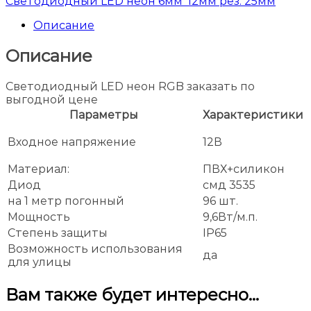
Светодиодный LED неон 6мм*12мм рез: 25мм
Описание
Описание
Светодиодный LED неон RGB заказать по
выгодной цене
Параметры
Характеристики
Входное напряжение
12В
Материал:
ПВХ+силикон
Диод
смд 3535
на 1 метр погонный
96 шт.
Мощность
9,6Вт/м.п.
Степень защиты
IP65
Возможность использования
да
для улицы
Вам также будет интересно…