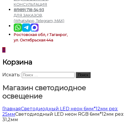
подсветки
КОНСУЛЬТАЦИЯ
8(989) 718-54-93
ДЛЯ ЗАКАЗОВ,
(WhatsApp, Telegram, MAX)
Ростовская обл, г.Таганрог,
ул. Октябрьская 44а
0
Корзина
Искать:
Поиск
Магазин светодиодное
освещение
Главная
Светодиодный LED неон 6мм*12мм рез:
25мм
Светодиодный LED неон RGB 6мм*12мм рез:
31,2мм