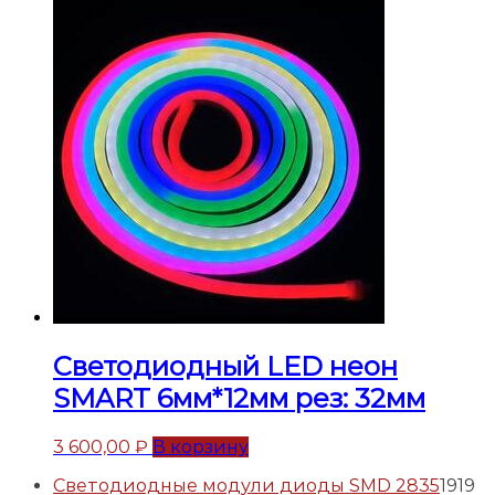
Светодиодный LED неон
SMART 6мм*12мм рез: 32мм
3 600,00
₽
В корзину
Светодиодные модули диоды SMD 2835
19
19