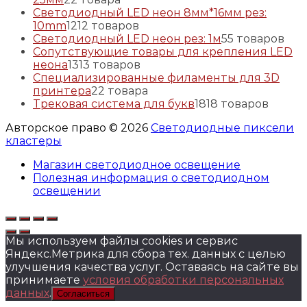
Светодиодный LED неон 8мм*16мм рез:
10mm
12
12 товаров
Светодиодный LED неон рез: 1м
5
5 товаров
Сопутствующие товары для крепления LED
неона
13
13 товаров
Специализированные филаменты для 3D
принтера
2
2 товара
Трековая система для букв
18
18 товаров
Авторское право © 2026
Светодиодные пиксели
кластеры
Магазин светодиодное освещение
Полезная информация о светодиодном
освещении
Мы используем файлы cookies и сервис
Яндекс.Метрика для сбора тех. данных с целью
улучшения качества услуг. Оставаясь на сайте вы
принимаете
условия обработки персональных
данных
.
Согласиться