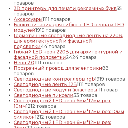
товаров
3D принтеры для печати рекламных букв
5
5
товаров
Аксессуары
11
11 товаров
Блоки питания для гибкого LED неона и LED
модулей
19
19 товаров
Герметичные светодиодные ленты на 220В,
для архитектурной и фасадной
подсветки
4
4 товара
Гибкий LED неон 220В для архитектурной и
фасадной подсветки
24
24 товара
Неон 2.0
11
11 товаров
Прозрачный провод для электрики
8
8
товаров
Светодиодные контроллеры rgb
19
19 товаров
Светодиодные ленты 12В
11
11 товаров
Светодиодные модули (кластеры)
1
1 товар
Светодиодные пиксели
3
3 товара
Светодиодный LED неон 6мм*12мм рез:
10мм
12
12 товаров
Светодиодный LED неон 6мм*12мм рез: 10мм
силикон
12
12 товаров
Светодиодный LED неон 6мм*12мм рез:
25мм
2
2 товара