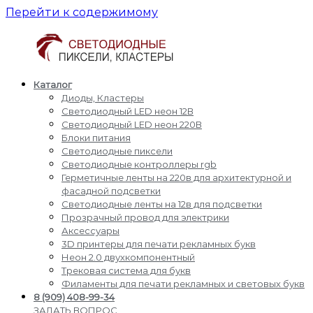
Перейти к содержимому
Каталог
Светодиодные
Производство
Диоды, Кластеры
пиксели
и
Светодиодный LED неон 12В
кластеры
доставка
Светодиодный LED неон 220В
светодиодные
Блоки питания
пиксели,
Светодиодные пиксели
кластеры,
Светодиодные контроллеры rgb
диоды,
Герметичные ленты на 220в для архитектурной и
светодиодный
фасадной подсветки
Led
Светодиодные ленты на 12в для подсветки
неон,
Прозрачный провод для электрики
блоки
Аксессуары
питания,
3D принтеры для печати рекламных букв
светодиодные
Неон 2.0 двухкомпонентный
контроллеры
Трековая система для букв
rgb,
Филаменты для печати рекламных и световых букв
прожекторы
8 (909) 408-99-34
для
ЗАДАТЬ ВОПРОС,