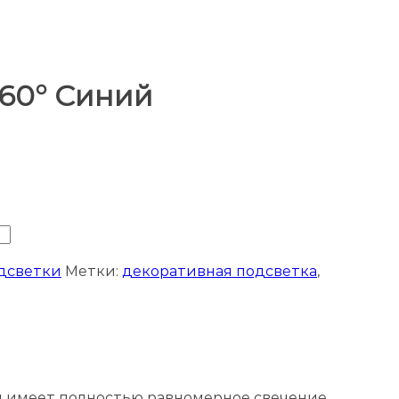
60° Синий
одсветки
Метки:
декоративная подсветка
,
 имеет полностью равномерное свечение.