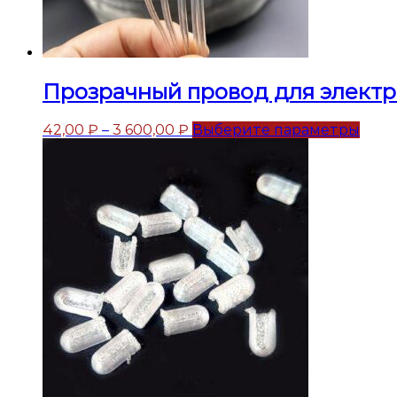
Прозрачный провод для электр
42,00
₽
–
3 600,00
₽
Выберите параметры