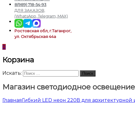
подсветки
8(989) 718-54-93
ДЛЯ ЗАКАЗОВ,
(WhatsApp, Telegram, MAX)
Ростовская обл, г.Таганрог,
ул. Октябрьская 44а
0
Корзина
Искать:
Поиск
Магазин светодиодное освещение
Главная
Гибкий LED неон 220В для архитектурной