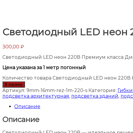
Светодиодный LED неон 
300,00
₽
Светодиодный LED неон 220В Премиум класса Ди
Цена указана за 1 метр погонный
Количество товара Светодиодный LED неон 220В
В корзину
Артикул:
9mm-16mm-rez-1m-220-s
Категория:
Гибки
подсветка архитектурная
,
подсветка зданий
,
подс
Описание
Описание
Светодиодный LED неон 220В — идеальное решени