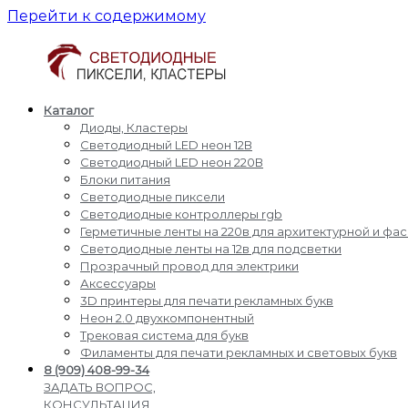
Перейти к содержимому
Каталог
Светодиодные
Производство
Диоды, Кластеры
пиксели
и
Светодиодный LED неон 12В
кластеры
доставка
Светодиодный LED неон 220В
светодиодные
Блоки питания
пиксели,
Светодиодные пиксели
кластеры,
Светодиодные контроллеры rgb
диоды,
Герметичные ленты на 220в для архитектурной и фа
светодиодный
Светодиодные ленты на 12в для подсветки
Led
Прозрачный провод для электрики
неон,
Аксессуары
блоки
3D принтеры для печати рекламных букв
питания,
Неон 2.0 двухкомпонентный
светодиодные
Трековая система для букв
контроллеры
Филаменты для печати рекламных и световых букв
rgb,
8 (909) 408-99-34
прожекторы
ЗАДАТЬ ВОПРОС,
для
КОНСУЛЬТАЦИЯ