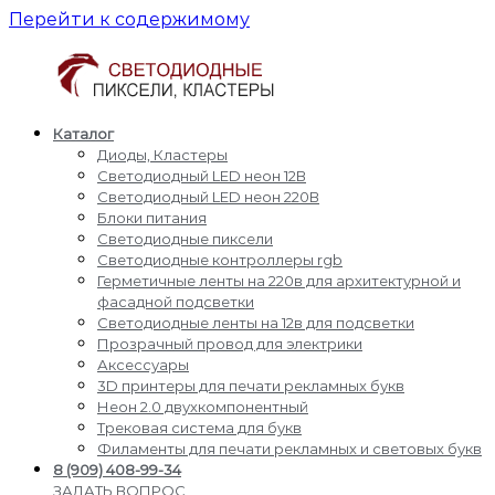
Перейти к содержимому
Каталог
Светодиодные
Производство
Диоды, Кластеры
пиксели
и
Светодиодный LED неон 12В
кластеры
доставка
Светодиодный LED неон 220В
светодиодные
Блоки питания
пиксели,
Светодиодные пиксели
кластеры,
Светодиодные контроллеры rgb
диоды,
Герметичные ленты на 220в для архитектурной и
светодиодный
фасадной подсветки
Led
Светодиодные ленты на 12в для подсветки
неон,
Прозрачный провод для электрики
блоки
Аксессуары
питания,
3D принтеры для печати рекламных букв
светодиодные
Неон 2.0 двухкомпонентный
контроллеры
Трековая система для букв
rgb,
Филаменты для печати рекламных и световых букв
прожекторы
8 (909) 408-99-34
для
ЗАДАТЬ ВОПРОС,