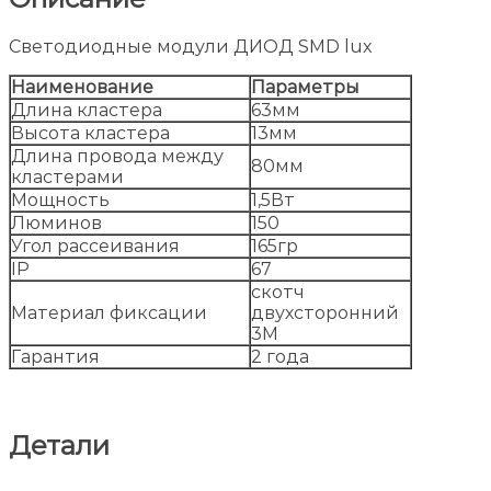
Светодиодные модули ДИОД SMD lux
Наименование
Параметры
Длина кластера
63мм
Высота кластера
13мм
Длина провода между
80мм
кластерами
Мощность
1,5Вт
Люминов
150
Угол рассеивания
165гр
IP
67
скотч
Материал фиксации
двухсторонний
3М
Гарантия
2 года
Детали