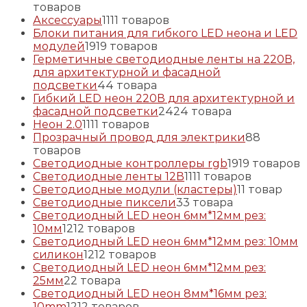
товаров
Аксессуары
11
11 товаров
Блоки питания для гибкого LED неона и LED
модулей
19
19 товаров
Герметичные светодиодные ленты на 220В,
для архитектурной и фасадной
подсветки
4
4 товара
Гибкий LED неон 220В для архитектурной и
фасадной подсветки
24
24 товара
Неон 2.0
11
11 товаров
Прозрачный провод для электрики
8
8
товаров
Светодиодные контроллеры rgb
19
19 товаров
Светодиодные ленты 12В
11
11 товаров
Светодиодные модули (кластеры)
1
1 товар
Светодиодные пиксели
3
3 товара
Светодиодный LED неон 6мм*12мм рез:
10мм
12
12 товаров
Светодиодный LED неон 6мм*12мм рез: 10мм
силикон
12
12 товаров
Светодиодный LED неон 6мм*12мм рез:
25мм
2
2 товара
Светодиодный LED неон 8мм*16мм рез:
10mm
12
12 товаров