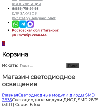
подсветки
КОНСУЛЬТАЦИЯ
8(989) 718-54-93
ДЛЯ ЗАКАЗОВ,
(WhatsApp, Telegram, MAX)
Ростовская обл, г.Таганрог,
ул. Октябрьская 44а
0
Корзина
Искать:
Поиск
Магазин светодиодное
освещение
Главная
Светодиодные модули диоды SMD
2835
Светодиодные модули ДИОД SMD 2835
(3ШТ) Серия В lux