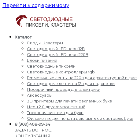
Перейти к содержимому
Каталог
Светодиодные
Производство
Диоды, Кластеры
пиксели
и
Светодиодный LED неон 12В
кластеры
доставка
Светодиодный LED неон 220В
светодиодные
Блоки питания
пиксели,
Светодиодные пиксели
кластеры,
Светодиодные контроллеры rgb
диоды,
Герметичные ленты на 220в для архитектурной и фа
светодиодный
Светодиодные ленты на 12в для подсветки
Led
Прозрачный провод для электрики
неон,
Аксессуары
блоки
3D принтеры для печати рекламных букв
питания,
Неон 2.0 двухкомпонентный
светодиодные
Трековая система для букв
контроллеры
Филаменты для печати рекламных и световых букв
rgb,
8 (909) 408-99-34
прожекторы
ЗАДАТЬ ВОПРОС,
для
КОНСУЛЬТАЦИЯ