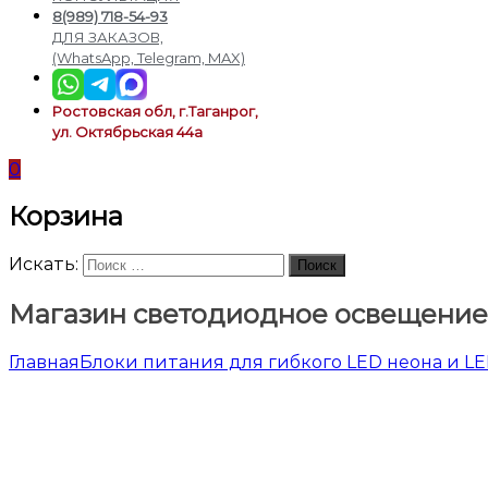
подсветки
8(989) 718-54-93
ДЛЯ ЗАКАЗОВ,
(WhatsApp, Telegram, MAX)
Ростовская обл, г.Таганрог,
ул. Октябрьская 44а
0
Корзина
Искать:
Поиск
Магазин светодиодное освещение
Главная
Блоки питания для гибкого LED неона и L