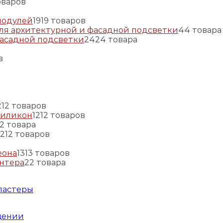
оваров
модулей
19
19 товаров
ля архитектурной и фасадной подсветки
4
4 товара
фасадной подсветки
24
24 товара
в
2
12 товаров
силикон
12
12 товаров
2 товара
12
12 товаров
еона
13
13 товаров
нтера
2
2 товара
ластеры
щении