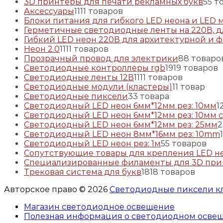
3D принтеры для печати рекламных букв
5
5 т
Аксессуары
11
11 товаров
Блоки питания для гибкого LED неона и LED 
Герметичные светодиодные ленты на 220В, д
Гибкий LED неон 220В для архитектурной и 
Неон 2.0
11
11 товаров
Прозрачный провод для электрики
8
8 товаро
Светодиодные контроллеры rgb
19
19 товаров
Светодиодные ленты 12В
11
11 товаров
Светодиодные модули (кластеры)
1
1 товар
Светодиодные пиксели
3
3 товара
Светодиодный LED неон 6мм*12мм рез: 10мм
1
Светодиодный LED неон 6мм*12мм рез: 10мм 
Светодиодный LED неон 6мм*12мм рез: 25мм
2
Светодиодный LED неон 8мм*16мм рез: 10mm
Светодиодный LED неон рез: 1м
5
5 товаров
Сопутствующие товары для крепления LED н
Специализированные филаменты для 3D при
Трековая система для букв
18
18 товаров
Авторское право © 2026
Светодиодные пиксели к
Магазин светодиодное освещение
Полезная информация о светодиодном осве