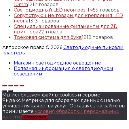
10mm
12
12 товаров
Светодиодный LED неон рез: 1м
5
5 товаров
Сопутствующие товары для крепления LED
неона
13
13 товаров
Специализированные филаменты для 3D
принтера
2
2 товара
Трековая система для букв
18
18 товаров
Авторское право © 2026
Светодиодные пиксели
кластеры
Магазин светодиодное освещение
Полезная информация о светодиодном
освещении
Мы используем файлы cookies и сервис
Яндекс.Метрика для сбора тех. данных с целью
улучшения качества услуг. Оставаясь на сайте вы
принимаете
условия обработки персональных
данных
.
Согласиться