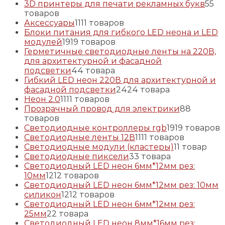
3D принтеры для печати рекламных букв
5
5
товаров
Аксессуары
11
11 товаров
Блоки питания для гибкого LED неона и LED
модулей
19
19 товаров
Герметичные светодиодные ленты на 220В,
для архитектурной и фасадной
подсветки
4
4 товара
Гибкий LED неон 220В для архитектурной и
фасадной подсветки
24
24 товара
Неон 2.0
11
11 товаров
Прозрачный провод для электрики
8
8
товаров
Светодиодные контроллеры rgb
19
19 товаров
Светодиодные ленты 12В
11
11 товаров
Светодиодные модули (кластеры)
1
1 товар
Светодиодные пиксели
3
3 товара
Светодиодный LED неон 6мм*12мм рез:
10мм
12
12 товаров
Светодиодный LED неон 6мм*12мм рез: 10мм
силикон
12
12 товаров
Светодиодный LED неон 6мм*12мм рез:
25мм
2
2 товара
Светодиодный LED неон 8мм*16мм рез: