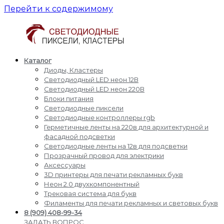
Перейти к содержимому
Каталог
Светодиодные
Производство
Диоды, Кластеры
пиксели
и
Светодиодный LED неон 12В
кластеры
доставка
Светодиодный LED неон 220В
светодиодные
Блоки питания
пиксели,
Светодиодные пиксели
кластеры,
Светодиодные контроллеры rgb
диоды,
Герметичные ленты на 220в для архитектурной и
светодиодный
фасадной подсветки
Led
Светодиодные ленты на 12в для подсветки
неон,
Прозрачный провод для электрики
блоки
Аксессуары
питания,
3D принтеры для печати рекламных букв
светодиодные
Неон 2.0 двухкомпонентный
контроллеры
Трековая система для букв
rgb,
Филаменты для печати рекламных и световых букв
прожекторы
8 (909) 408-99-34
для
ЗАДАТЬ ВОПРОС,