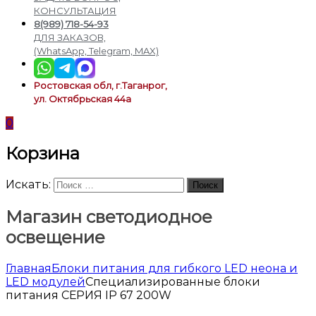
подсветки
КОНСУЛЬТАЦИЯ
8(989) 718-54-93
ДЛЯ ЗАКАЗОВ,
(WhatsApp, Telegram, MAX)
Ростовская обл, г.Таганрог,
ул. Октябрьская 44а
0
Корзина
Искать:
Поиск
Магазин светодиодное
освещение
Главная
Блоки питания для гибкого LED неона и
LED модулей
Специализированные блоки
питания СЕРИЯ IP 67 200W