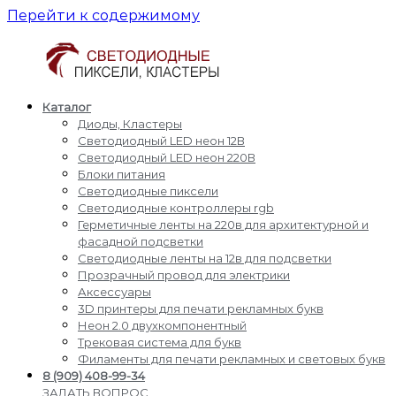
Перейти к содержимому
Каталог
Светодиодные
Производство
Диоды, Кластеры
пиксели
и
Светодиодный LED неон 12В
кластеры
доставка
Светодиодный LED неон 220В
светодиодные
Блоки питания
пиксели,
Светодиодные пиксели
кластеры,
Светодиодные контроллеры rgb
диоды,
Герметичные ленты на 220в для архитектурной и
светодиодный
фасадной подсветки
Led
Светодиодные ленты на 12в для подсветки
неон,
Прозрачный провод для электрики
блоки
Аксессуары
питания,
3D принтеры для печати рекламных букв
светодиодные
Неон 2.0 двухкомпонентный
контроллеры
Трековая система для букв
rgb,
Филаменты для печати рекламных и световых букв
прожекторы
8 (909) 408-99-34
для
ЗАДАТЬ ВОПРОС,