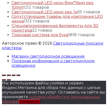
Светодиодный LED неон 8мм*16мм рез:
10mm
12
12 товаров
Светодиодный LED неон рез: 1м
5
5 товаров
Сопутствующие товары для крепления LED
неона
13
13 товаров
Специализированные филаменты для 3D
принтера
2
2 товара
Трековая система для букв
18
18 товаров
Авторское право © 2026
Светодиодные пиксели
кластеры
Магазин светодиодное освещение
Полезная информация о светодиодном
освещении
Мы используем файлы cookies и сервис
Яндекс.Метрика для сбора тех. данных с целью
улучшения качества услуг. Оставаясь на сайте вы
принимаете
условия обработки персональных
данных
.
Согласиться