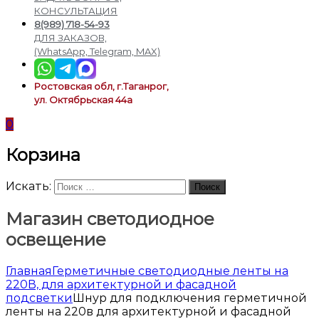
подсветки
КОНСУЛЬТАЦИЯ
8(989) 718-54-93
ДЛЯ ЗАКАЗОВ,
(WhatsApp, Telegram, MAX)
Ростовская обл, г.Таганрог,
ул. Октябрьская 44а
0
Корзина
Искать:
Поиск
Магазин светодиодное
освещение
Главная
Герметичные светодиодные ленты на
220В, для архитектурной и фасадной
подсветки
Шнур для подключения герметичной
ленты на 220в для архитектурной и фасадной