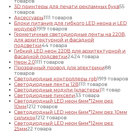
товаров
3D принтеры для печати рекламных букв
5
5
товаров
Аксессуары
11
11 товаров
Блоки питания для гибкого LED неона и LED
модулей
19
19 товаров
Герметичные светодиодные ленты на 220В,
для архитектурной и фасадной
подсветки
4
4 товара
Гибкий LED неон 220В для архитектурной и
фасадной подсветки
24
24 товара
Неон 2.0
11
11 товаров
Прозрачный провод для электрики
8
8
товаров
Светодиодные контроллеры rgb
19
19 товаров
Светодиодные ленты 12В
11
11 товаров
Светодиодные модули (кластеры)
1
1 товар
Светодиодные пиксели
3
3 товара
Светодиодный LED неон 6мм*12мм рез:
10мм
12
12 товаров
Светодиодный LED неон 6мм*12мм рез: 10мм
силикон
12
12 товаров
Светодиодный LED неон 6мм*12мм рез:
25мм
2
2 товара