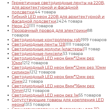
Герметичные светодиодные ленты на 220В,
для архитектурной и фасадной
подсветки
4
4 товара
Гибкий LED неон 220В для архитектурной и
фасадной подсветки
24
24 товара
Неон 2.0
11
11 товаров
Прозрачный провод для электрики
8
8
товаров
Светодиодные контроллеры rgb
19
19 товаров
Светодиодные ленты 12В
11
11 товаров
Светодиодные модули (кластеры)
1
1 товар
Светодиодные пиксели
3
3 товара
Светодиодный LED неон 6мм*12мм рез:
10мм
12
12 товаров
Светодиодный LED неон 6мм*12мм рез: 10мм
силикон
12
12 товаров
Светодиодный LED неон 6мм*12мм рез:
25мм
2
2 товара
Светодиодный LED неон 8мм*16мм рез:
10mm
12
12 товаров
Светодиодный LED неон рез: 1м
5
5 товаров
Сопутствующие товары для крепления LED
неона
13
13 товаров