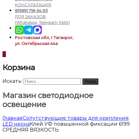
подсветки
КОНСУЛЬТАЦИЯ
8(989) 718-54-93
ДЛЯ ЗАКАЗОВ,
(WhatsApp, Telegram, MAX)
Ростовская обл, г.Таганрог,
ул. Октябрьская 44а
0
Корзина
Искать:
Поиск
Магазин светодиодное
освещение
Главная
Сопутствующие товары для крепления
LED неона
Клей УФ повышенной фиксации 6199
СРЕДНЯЯ ВЯЗКОСТЬ