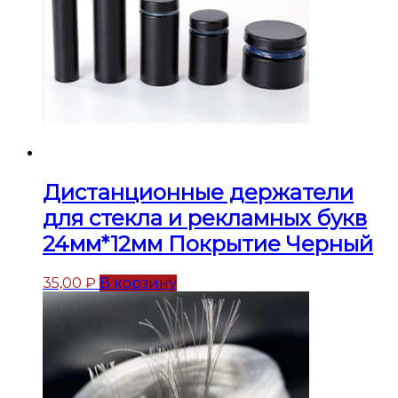
Дистанционные держатели
для стекла и рекламных букв
24мм*12мм Покрытие Черный
35,00
₽
В корзину