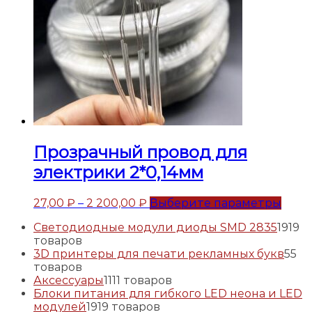
Прозрачный провод для
электрики 2*0,14мм
27,00
₽
–
2 200,00
₽
Выберите параметры
Светодиодные модули диоды SMD 2835
19
19
товаров
3D принтеры для печати рекламных букв
5
5
товаров
Аксессуары
11
11 товаров
Блоки питания для гибкого LED неона и LED
модулей
19
19 товаров