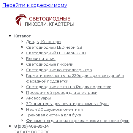
Перейти к содержимому
Каталог
Светодиодные
Производство
Диоды, Кластеры
пиксели
и
Светодиодный LED неон 12В
кластеры
доставка
Светодиодный LED неон 220В
светодиодные
Блоки питания
пиксели,
Светодиодные пиксели
кластеры,
Светодиодные контроллеры rgb
диоды,
Герметичные ленты на 220в для архитектурной и
светодиодный
фасадной подсветки
Led
Светодиодные ленты на 12в для подсветки
неон,
Прозрачный провод для электрики
блоки
Аксессуары
питания,
3D принтеры для печати рекламных букв
светодиодные
Неон 2.0 двухкомпонентный
контроллеры
Трековая система для букв
rgb,
Филаменты для печати рекламных и световых букв
прожекторы
8 (909) 408-99-34
для
ЗАДАТЬ ВОПРОС,